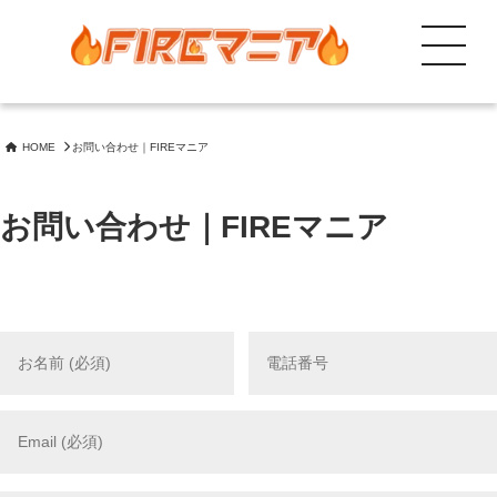
コ
ン
Menu
テ
FIREを目指しながら成長もしたい人向けに投資、節約等のノウハウ共有
FIREマニア 自由と成長が未来を創る!
ン
ツ
HOME
お問い合わせ｜FIREマニア
へ
ス
キ
お問い合わせ｜FIREマニア
ッ
プ