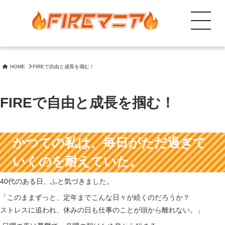
コ
ン
Menu
テ
FIREを目指しながら成長もしたい人向けに投資、節約等のノウハウ共有
FIREマニア 自由と成長が未来を創る!
ン
ツ
HOME
FIREで自由と成長を掴む！
へ
ス
キ
FIREで自由と成長を掴む！
ッ
プ
かつての私は、毎日がただ過ぎて
いくのを耐えていた。
40代のある日、ふと気づきました。
「このままずっと、定年までこんな日々が続くのだろうか？
ストレスに追われ、休みの日も仕事のことが頭から離れない。」