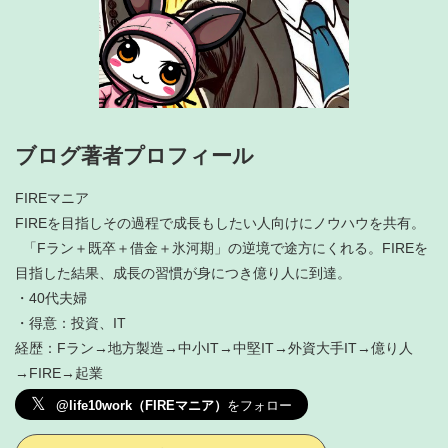
ブログ著者プロフィール
FIREマニア
FIREを目指しその過程で成長もしたい人向けにノウハウを共有。
「Fラン＋既卒＋借金＋氷河期」の逆境で途方にくれる。FIREを
目指した結果、成長の習慣が身につき億り人に到達。
・40代夫婦
・得意：投資、IT
経歴：Fラン→地方製造→中小IT→中堅IT→外資大手IT→億り人
→FIRE→起業
𝕏
@life10work（FIREマニア）
をフォロー