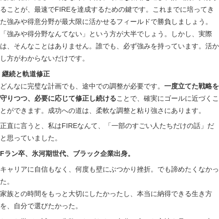
ることが、最速でFIREを達成するための鍵です。これまでに培ってき
た強みや得意分野が最大限に活かせるフィールドで勝負しましょう。
「強みや得分野なんてない」という方が大半でしょう。しかし、実際
は、そんなことはありません。誰でも、必ず強みを持っています。活か
し方がわからないだけです。
継続と軌道修正
どんなに完璧な計画でも、途中での調整が必要です。
一度立てた戦略を
守りつつ、必要に応じて修正し続ける
ことで、確実にゴールに近づくこ
とができます。成功への道は、柔軟な調整と粘り強さにあります。
正直に言うと、私はFIREなんて、「一部のすごい人たちだけの話」だ
と思っていました。
Fラン卒、氷河期世代、ブラック企業出身。
キャリアに自信もなく、何度も壁にぶつかり挫折。でも諦めたくなかっ
た。
家族との時間をもっと大切にしたかったし、本当に納得できる生き方
を、自分で選びたかった。