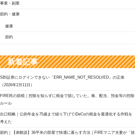
事業・副業
節約・健康
健康
節約
新着記事
SBI証券にログインできない「ERR_NAME_NOT_RESOLVED」の正体
（2026年2月11日）
FIRE民の節税｜控除を知らずに税金で損していた。株、配当、預金等の控除
ルール
出口戦略｜公的年金を75歳まで繰り下げてiDeCoの税金を最適化する作戦を
考えた
節約｜【体験談】36平米の部屋で快適に暮らす方法｜FIREマニア夫妻が「捨