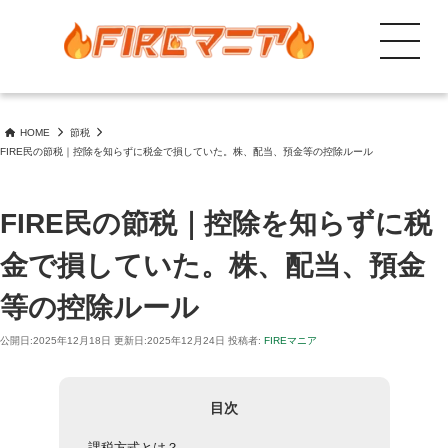
search
コ
ン
Menu
テ
FIREを目指しながら成長もしたい人向けに投資、節約等のノウハウ共有
FIREマニア 自由と成長が未来を創る!
ン
ツ
HOME
節税
へ
FIRE民の節税｜控除を知らずに税金で損していた。株、配当、預金等の控除ルール
ス
キ
ッ
FIRE民の節税｜控除を知らずに税
プ
金で損していた。株、配当、預金
等の控除ルール
公開日:
2025年12月18日
更新日:
2025年12月24日
投稿者:
FIREマニア
目次
課税方式とは？