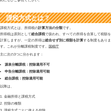
めにぜひご参照ください。
課税方式とは？
課税方式とは、所得税の
計算方法の分類
です。
所得税は原則として
総合課税
で扱われ、すべての所得を合算して税額を
計算しますが、一定の所得は
総合せず別に税額を計算
する制度もありま
す。これが分離課税制度です。
国税庁
主に次の3つに分かれます：
源泉分離課税：控除適用不可
申告分離課税
：控除適用可能
総合課税
：控除適用
可能
以降は、
金融所得と課税方式
控除の種類
課税方式ごとに使える控除