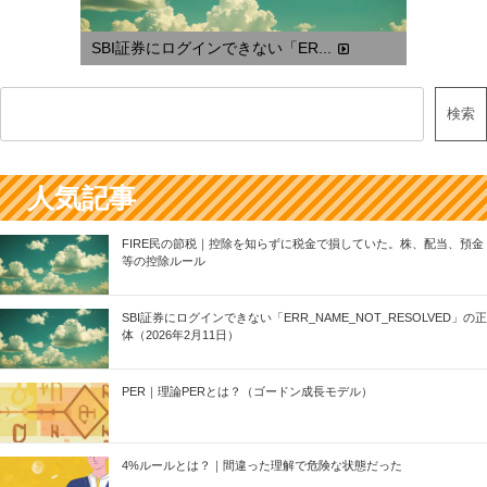
SBI証券にログインできない「ER...
検索
人気記事
FIRE民の節税｜控除を知らずに税金で損していた。株、配当、預金
等の控除ルール
SBI証券にログインできない「ERR_NAME_NOT_RESOLVED」の正
体（2026年2月11日）
PER｜理論PERとは？（ゴードン成長モデル）
4%ルールとは？｜間違った理解で危険な状態だった