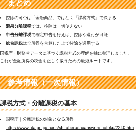
まとめ
控除の可否は「金融商品」ではなく「課税方式」で決まる
源泉分離課税
では、控除は一切使えない
申告分離課税
で確定申告を行えば、控除や還付が可能
総合課税
は全所得を合算した上で控除を適用する
国税庁・財務省データに基づく課税方式の理解を軸に整理しました。
これが金融所得の税金を正しく扱うための最短ルートです。
参考情報（一次情報）
課税方式・分離課税の基本
国税庁｜分離課税の対象となる所得
https://www.nta.go.jp/taxes/shiraberu/taxanswer/shotoku/2240.htm