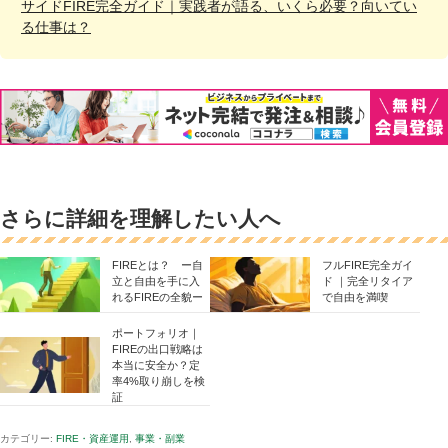
サイドFIRE完全ガイド｜実践者が語る、いくら必要？向いてい
る仕事は？
さらに詳細を理解したい人へ
FIREとは？ ー自
フルFIRE完全ガイ
立と自由を手に入
ド ｜完全リタイア
れるFIREの全貌ー
で自由を満喫
ポートフォリオ｜
FIREの出口戦略は
本当に安全か？定
率4%取り崩しを検
証
カテゴリー:
FIRE・資産運用
,
事業・副業