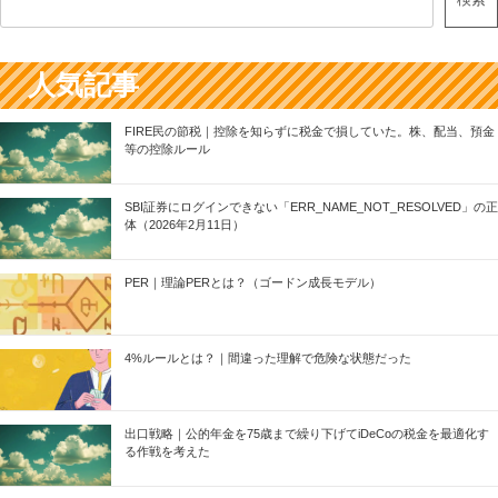
人気記事
FIRE民の節税｜控除を知らずに税金で損していた。株、配当、預金
等の控除ルール
SBI証券にログインできない「ERR_NAME_NOT_RESOLVED」の正
体（2026年2月11日）
PER｜理論PERとは？（ゴードン成長モデル）
4%ルールとは？｜間違った理解で危険な状態だった
出口戦略｜公的年金を75歳まで繰り下げてiDeCoの税金を最適化す
る作戦を考えた