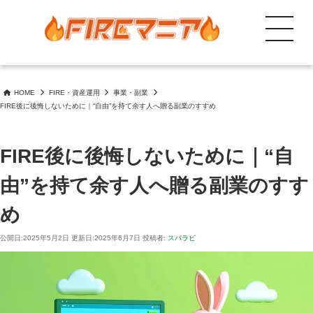
search
コ
ン
Menu
テ
FIREを目指しながら成長もしたい人向けに投資、節約等のノウハウ共有
FIREマニア 自由と成長が未来を創る!
ン
ツ
HOME
FIRE・資産運用
事業・副業
へ
FIRE後に後悔しないために｜“自由”を持て余す人へ贈る副業のすすめ
ス
キ
ッ
FIRE後に後悔しないために｜“自
プ
由”を持て余す人へ贈る副業のすす
め
公開日:
2025年5月2日
更新日:
2025年6月7日
投稿者:
スパラビ