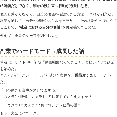
己研鑽だけでなく、誰かの役に立つ行動が必要になる。
他人と繋がりながら、自分の価値を確認できる方法──それが副業だ。
副業を通じて、自分の興味やスキルを再発見し、それを誰かの役に立て
ることで、
“社会における自分の価値”
を再定義できるのだ。
例えば、筆者のケースを紹介しよう──
副業でハードモード→成長した話
筆者は、サイドFIRE初期「動画編集ならできる！」と軽いノリで副業
を始めた。
ところがどっこい──うっかり受けた案件が、
難易度：鬼モード
だっ
た。
「口の動きと音声がズレてますね」
「カメラ2の映像、カメラ1に差し替えてもらえますか？」
……カメラ1？カメラ2？何それ、テレビ局の話？
もう、完全にパニック。