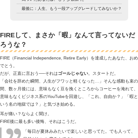
最後に：人生、もう一段アップグレードしてみないか？
FIREして、まさか「暇」なんて言ってないだ
ろうな？
FIRE（Financial Independence, Retire Early）を達成したあなた、おめ
でとう。
だが、正直に言おう──それは
ゴールじゃない
。スタートだ。
「会社を辞めた瞬間、人生がフワッと軽くなった…」そんな感動も束の
間、数ヶ月後には、意味もなく豆を挽くところからコーヒーを淹れて、
意味もなくビジネス系のYouTubeを回遊し、「これ、自由か？」「暇と
いう名の地獄では？」と気づき始める。
耳が痛い？ならよく聞け。
FIRE後に最も多い後悔、それはこうだ。
「毎日が夏休みみたいで楽しいと思ってた。でも人って、