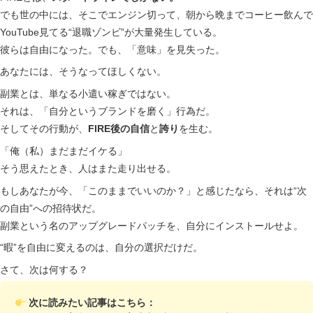
でも世の中には、そこでエンジン切って、朝から晩までコーヒー飲んで
YouTube見てる“退職ゾンビ”が大量発生している。
彼らは自由になった。でも、「意味」を見失った。
あなたには、そうなってほしくない。
副業とは、単なる小遣い稼ぎではない。
それは、「自分というブランドを磨く」行為だ。
そしてその行動が、
FIRE後の自信
と
誇り
を生む。
「俺（私）まだまだイケる」
そう思えたとき、人はまた走り出せる。
もしあなたが今、「このままでいいのか？」と感じたなら、それは“次
の自由”への招待状だ。
副業という名のアップグレードパッチを、自分にインストールせよ。
“暇”を自由に変えるのは、自分の選択だけだ。
さて、次は何する？
次に読みたい記事はこちら：