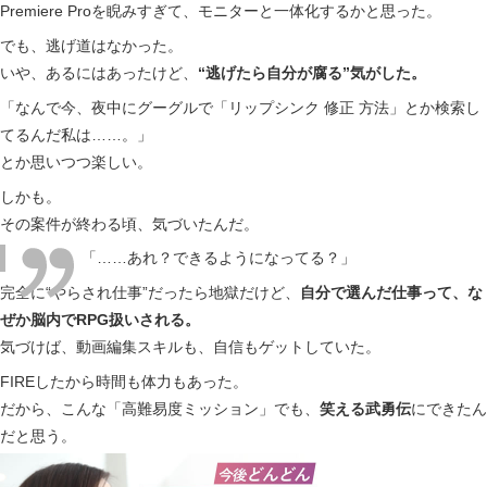
Premiere Proを睨みすぎて、モニターと一体化するかと思った。
でも、逃げ道はなかった。
いや、あるにはあったけど、
“逃げたら自分が腐る”気がした。
「なんで今、夜中にグーグルで「リップシンク 修正 方法」とか検索し
てるんだ私は……。」
とか思いつつ楽しい。
しかも。
その案件が終わる頃、気づいたんだ。
「……あれ？できるようになってる？」
完全に“やらされ仕事”だったら地獄だけど、
自分で選んだ仕事って、な
ぜか脳内でRPG扱いされる。
気づけば、動画編集スキルも、自信もゲットしていた。
FIREしたから時間も体力もあった。
だから、こんな「高難易度ミッション」でも、
笑える武勇伝
にできたん
だと思う。