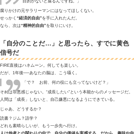
目的がないと腐るんですね。」
腐りかけの元サラリーマンにはなってほしくない。
せっかく
“経済的自由”
を手に入れたんだ。
なら、次は
“精神的自由”
を取りにいけ。
「自分のことだ…」と思ったら、すでに黄色
信号だ
FIRE直後はハネムーン。何しても楽しい。
だが、1年後──あなたの脳は、こう囁く。
「で？ お前、何の役にも立ってないけど？」
それは罪悪感じゃない。“成長したい”という本能からのメッセージだ。
人間は「成長」しないと、自己嫌悪になるようにできている。
じゃあ、どうするか？
読書？ジム？語学？
どれも素晴らしいが、もう一歩先へ行け。
人は他者との関わりの中で、自分の価値を実感する。だから、趣味や自