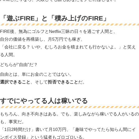
「遊ぶFIRE」と「積み上げのFIRE」
FIRE後、無為にゴルフとNetflix三昧の日々を過ごす人間と、
自分の価値を再構築し、月5万円でも稼ぎ、
「会社に戻る？ いや、むしろお金を積まれても行かないよ。」と笑え
る人間。
どちらが“自由”だ？
自由とは、単にお金のことではない。
選択できること
、そして
拒否できること
だ。
すでにやってる人は稼いでる
もちろん、向き不向きはある。でも、楽しみながら稼いでる人がいるの
も、事実だ。
「1日2時間だけ」書いて月10万円、「趣味でやってたら知らん間にイ
ンボイス登録」という猛者もゴロゴロいる。